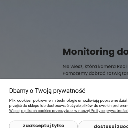
Monitoring d
Nie wiesz, która kamera Reo
Pomożemy dobrać rozwiązani
Dbamy o Twoją prywatność
Skontaktuj się z nami
Pliki cookies i pokrewne im technologie umożliwiają poprawne dzi
przejść do sklepu lub dostosować użycie plików do swoich preferenc
Więcej o plikach cookies przeczytasz w naszej Polityce prywatności
zaakceptuj tylko
dostosuj zgo