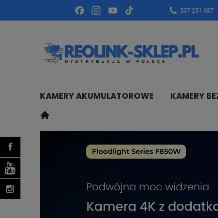
537 251 887
KAMERY AKUMULATOROWE
KAMERY B
AKCESORIA
PYTANIA
BLOG