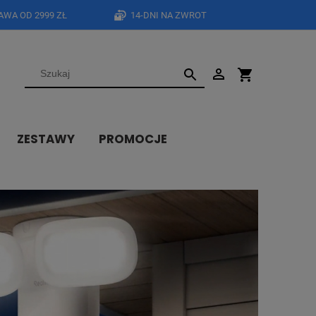
WA OD 2999 ZŁ
14-DNI NA ZWROT
ZESTAWY
PROMOCJE