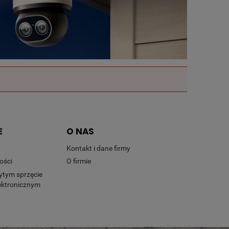
E
O NAS
Kontakt i dane firmy
ości
O firmie
ytym sprzęcie
lektronicznym