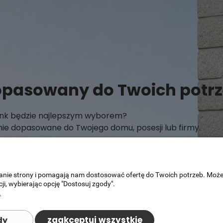
opasowany do Twoich potr
link będzie najlepszym wyborem?
e dopasowane do Twojego domu, posesji lub firmy.
ałanie strony i pomagają nam dostosować ofertę do Twoich potrzeb. Moż
ji, wybierając opcję "Dostosuj zgody".
.
zaakceptuj wszystkie
dy