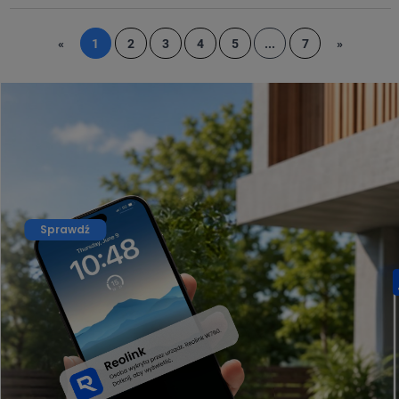
«
1
2
3
4
5
...
7
»
Sprawdź