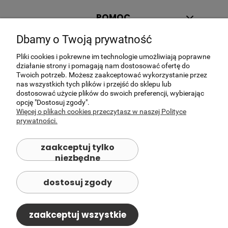
POMOC
Dbamy o Twoją prywatność
MOJE KONTO
Pliki cookies i pokrewne im technologie umożliwiają poprawne
PŁATNOŚCI I DOSTAWA
działanie strony i pomagają nam dostosować ofertę do
Twoich potrzeb. Możesz zaakceptować wykorzystanie przez
INFORMACJE
nas wszystkich tych plików i przejść do sklepu lub
dostosować użycie plików do swoich preferencji, wybierając
opcję "Dostosuj zgody".
O NAS
Więcej o plikach cookies przeczytasz w naszej Polityce
prywatności.
K&L Leszek Jeleń Dystrybutor marki
Reolink
zaakceptuj tylko
niezbędne
Monitoring dopasowany do Twoich
potrzeb
dostosuj zgody
Nie wiesz, która kamera Reolink będzie najlepszym
wyborem?
Pomożemy dobrać rozwiązanie dopasowane do Twojego
zaakceptuj wszystkie
domu, posesji lub firmy.