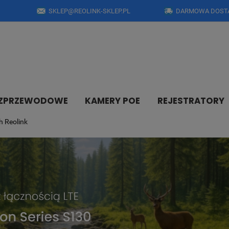
SKLEP@REOLINK-SKLEP.PL
DARMOWA DOSTA
EZPRZEWODOWE
KAMERY POE
REJESTRATORY
h Reolink