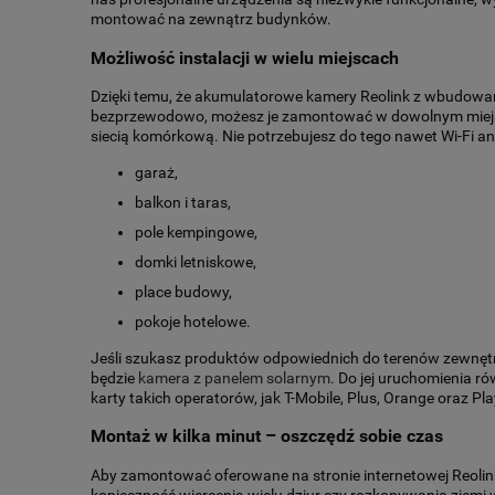
montować na zewnątrz budynków.
Możliwość instalacji w wielu miejscach
Dzięki temu, że akumulatorowe kamery Reolink z wbudowa
bezprzewodowo, możesz je zamontować w dowolnym miejscu.
siecią komórkową. Nie potrzebujesz do tego nawet Wi-Fi ani en
garaż,
balkon i taras,
pole kempingowe,
domki letniskowe,
place budowy,
pokoje hotelowe.
Jeśli szukasz produktów odpowiednich do terenów zewnętrz
będzie
kamera z panelem solarnym
. Do jej uruchomienia ró
karty takich operatorów, jak T-Mobile, Plus, Orange oraz Pla
Montaż w kilka minut – oszczędź sobie czas
Aby zamontować oferowane na stronie internetowej Reolink-s
konieczność wiercenia wielu dziur czy rozkopywania ziemi w