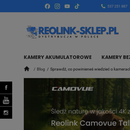
537 251 887
KAMERY AKUMULATOROWE
KAMERY B
Blog
Sprawdź, co powinieneś wiedzieć o kamerac
AKCESORIA
PYTANIA
BLOG