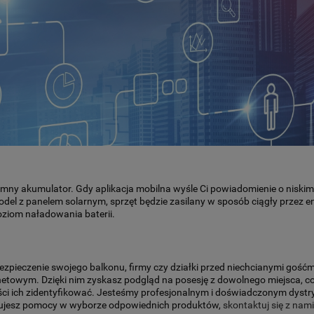
y akumulator. Gdy aplikacja mobilna wyśle Ci powiadomienie o niskim
model z panelem solarnym, sprzęt będzie zasilany w sposób ciągły przez e
oziom naładowania baterii.
pieczenie swojego balkonu, firmy czy działki przed niechcianymi gośćm
netowym. Dzięki nim zyskasz podgląd na posesję z dowolnego miejsca, c
zności ich zidentyfikować. Jesteśmy profesjonalnym i doświadczonym dyst
ebujesz pomocy w wyborze odpowiednich produktów,
skontaktuj się z nami