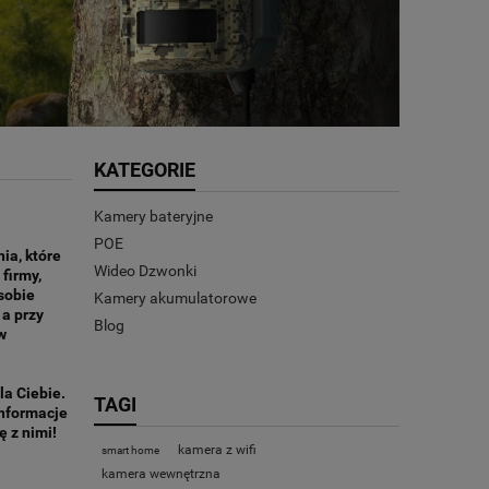
KATEGORIE
Kamery bateryjne
POE
ia, które
Wideo Dzwonki
firmy,
 sobie
Kamery akumulatorowe
a przy
Blog
w
a Ciebie.
TAGI
informacje
 z nimi!
kamera z wifi
smart home
kamera wewnętrzna