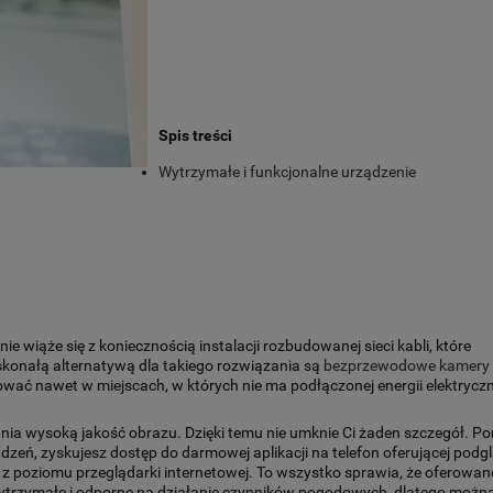
Spis treści
Wytrzymałe i funkcjonalne urządzenie
wiąże się z koniecznością instalacji rozbudowanej sieci kabli, które
skonałą alternatywą dla takiego rozwiązania są
bezprzewodowe kamery
ać nawet w miejscach, w których nie ma podłączonej energii elektryczn
wnia wysoką jakość obrazu. Dzięki temu nie umknie Ci żaden szczegół. P
dzeń, zyskujesz dostęp do darmowej aplikacji na telefon oferującej podg
z poziomu przeglądarki internetowej. To wszystko sprawia, że oferowan
wytrzymałe i odporne na działanie czynników pogodowych, dlatego można