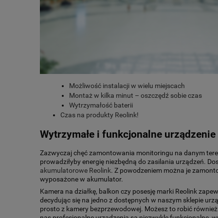
Możliwość instalacji w wielu miejscach
Montaż w kilka minut – oszczędź sobie czas
Wytrzymałość baterii
Czas na produkty Reolink!
Wytrzymałe i funkcjonalne urządzenie
Zazwyczaj chęć zamontowania monitoringu na danym terenie 
prowadziłyby energię niezbędną do zasilania urządzeń. Do
akumulatorowe Reolink
. Z powodzeniem można je zamontow
wyposażone w akumulator.
Kamera na działkę, balkon czy posesję marki Reolink zape
decydując się na jedno z dostępnych w naszym sklepie urzą
prosto z kamery bezprzewodowej. Możesz to robić również 
nas profesjonalne urządzenia są niezwykle funkcjonalne, 