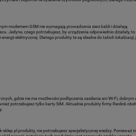
nym modemem GSM nie wymagają prowadzenia sieci kabli i działają
 Jedyne, czego potrzebujesz, by urządzenia odpowiednio działały, to 
ergii elektrycznej. Dlatego produkty te są idealne do takich lokalizacji, 
nych, gdzie nie ma możliwości podłączenia zasilania ani Wi-Fi, dobry
wnież potrzebujesz tylko karty SIM. Aktualnie produkty firmy Reolink obs
y.
klep.pl produkty, nie potrzebujesz specjalistycznej wiedzy. Ponieważ nie
okół posesji, instalacja tych produktów jest naprawdę szybka i prosta.