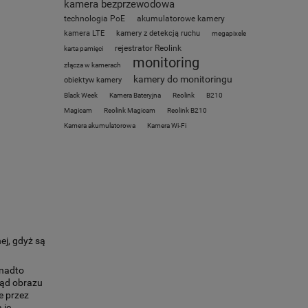
kamera bezprzewodowa
technologia PoE
akumulatorowe kamery
kamera LTE
kamery z detekcją ruchu
megapixele
rejestrator Reolink
karta pamięci
monitoring
złącza w kamerach
kamery do monitoringu
obiektyw kamery
Black Week
Kamera Bateryjna
Reolink
B210
Magicam
Reolink Magicam
Reolink B210
Kamera akumulatorowa
Kamera Wi-Fi
ej, gdyż są
onadto
ląd obrazu
e przez
 je