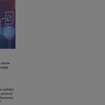
 stanie
nergię
i, wybierz
o pozwoli
rybutorem
!