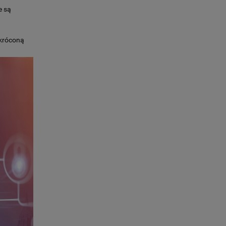
e są
skróconą