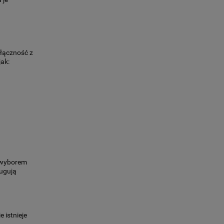
łączność z
jak:
m wyborem
ługują
 istnieje