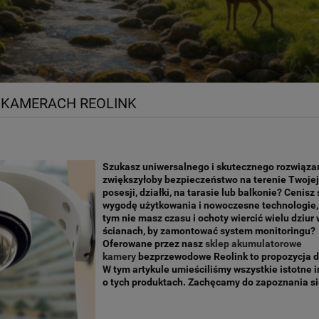
O KAMERACH REOLINK
Szukasz uniwersalnego i skutecznego rozwiązan
zwiększyłoby bezpieczeństwo na terenie Twojej 
posesji, działki, na tarasie lub balkonie? Cenisz
wygodę użytkowania i nowoczesne technologie, 
tym nie masz czasu i ochoty wiercić wielu dziur 
ścianach, by zamontować system monitoringu?
Oferowane przez nasz
sklep akumulatorowe
kamery
bezprzewodowe Reolink to propozycja dl
W tym artykule umieściliśmy wszystkie istotne 
o tych produktach. Zachęcamy do zapoznania się