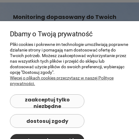
Monitoring dopasowany do Twoich
potrzeb
Dbamy o Twoją prywatność
Nie wiesz, która kamera Reolink będzie najlepszym
wyborem?
Pomożemy dobrać rozwiązanie dopasowane do Twojego
Pliki cookies i pokrewne im technologie umożliwiają poprawne
domu, posesji lub firmy.
działanie strony i pomagają nam dostosować ofertę do
Twoich potrzeb. Możesz zaakceptować wykorzystanie przez
Skontaktuj się z nami
nas wszystkich tych plików i przejść do sklepu lub
dostosować użycie plików do swoich preferencji, wybierając
opcję "Dostosuj zgody".
Więcej o plikach cookies przeczytasz w naszej Polityce
prywatności.
zaakceptuj tylko
niezbędne
dostosuj zgody