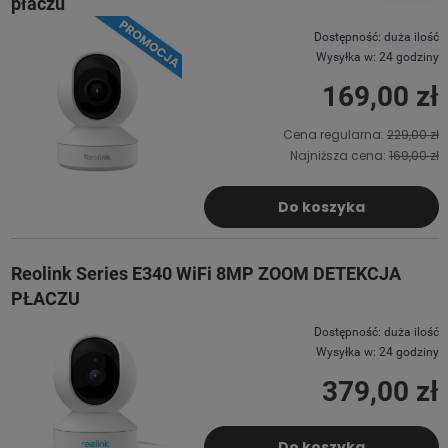
płaczu
Dostępność:
duża ilość
Wysyłka w:
24 godziny
169,00 zł
Cena regularna:
229,00 zł
Najniższa cena:
169,00 zł
Do koszyka
Reolink Series E340 WiFi 8MP ZOOM DETEKCJA
PŁACZU
Dostępność:
duża ilość
Wysyłka w:
24 godziny
379,00 zł
Do koszyka