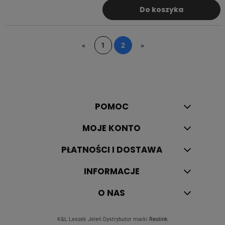
Do koszyka
«
1
2
»
POMOC
MOJE KONTO
PŁATNOŚCI I DOSTAWA
INFORMACJE
O NAS
K&L Leszek Jeleń Dystrybutor marki
Reolink