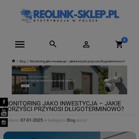
Blog
Monitoring jako inwestycja – jakie korzyści przynosi długoterminowo?
MONITORING JAKO INWESTYCJA – JAKIE
KORZYŚCI PRZYNOSI DŁUGOTERMINOWO?
Dodano:
07-01-2025
w kategorii:
Blog
autor: