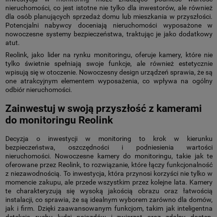
nieruchomości, co jest istotne nie tylko dla inwestorów, ale również
dla osób planujących sprzedaż domu lub mieszkania w przyszłości.
Potencjalni nabywcy doceniają nieruchomości wyposażone w
nowoczesne systemy bezpieczeństwa, traktując je jako dodatkowy
atut.
Reolink, jako lider na rynku monitoringu, oferuje kamery, które nie
tylko świetnie spełniają swoje funkcje, ale również estetycznie
wpisują się w otoczenie. Nowoczesny design urządzeń sprawia, że są
one atrakcyjnym elementem wyposażenia, co wpływa na ogólny
odbiór nieruchomości.
Zainwestuj w swoją przyszłość z kamerami
do monitoringu Reolink
Decyzja o inwestycji w monitoring to krok w kierunku
bezpieczeństwa, oszczędności i podniesienia wartości
nieruchomości. Nowoczesne kamery do monitoringu, takie jak te
oferowane przez Reolink, to rozwiązanie, które łączy funkcjonalność
z niezawodnością. To inwestycja, która przynosi korzyści nie tylko w
momencie zakupu, ale przede wszystkim przez kolejne lata. Kamery
te charakteryzują się wysoką jakością obrazu oraz łatwością
instalacji, co sprawia, że są idealnym wyborem zarówno dla domów,
jak i firm. Dzięki zaawansowanym funkcjom, takim jak inteligentna
detekcja ruchu ludzi pojazdów i zwierząt oraz zdalny dostęp,