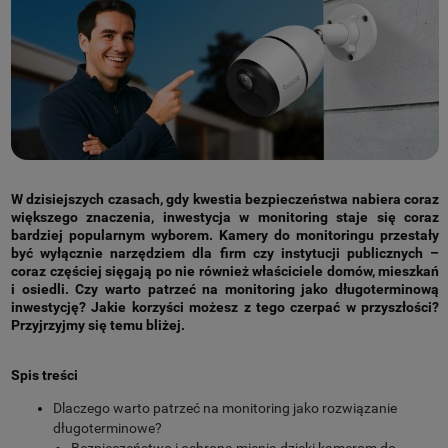
W dzisiejszych czasach, gdy kwestia bezpieczeństwa nabiera coraz
większego znaczenia, inwestycja w monitoring staje się coraz
bardziej popularnym wyborem. Kamery do monitoringu przestały
być wyłącznie narzędziem dla firm czy instytucji publicznych –
coraz częściej sięgają po nie również właściciele domów, mieszkań
i osiedli. Czy warto patrzeć na monitoring jako długoterminową
inwestycję? Jakie korzyści możesz z tego czerpać w przyszłości?
Przyjrzyjmy się temu bliżej.
Spis treści
Dlaczego warto patrzeć na monitoring jako rozwiązanie
długoterminowe?
Bezpieczeństwo i ochrona mienia dzięki kamerom do