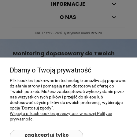
INFORMACJE
O NAS
K&L Leszek Jeleń Dystrybutor marki
Reolink
Monitoring dopasowany do Twoich
potrzeb
Dbamy o Twoją prywatność
Nie wiesz, która kamera Reolink będzie najlepszym
wyborem?
Pomożemy dobrać rozwiązanie dopasowane do Twojego
Pliki cookies i pokrewne im technologie umożliwiają poprawne
domu, posesji lub firmy.
działanie strony i pomagają nam dostosować ofertę do
Twoich potrzeb. Możesz zaakceptować wykorzystanie przez
Skontaktuj się z nami
nas wszystkich tych plików i przejść do sklepu lub
dostosować użycie plików do swoich preferencji, wybierając
opcję "Dostosuj zgody".
Więcej o plikach cookies przeczytasz w naszej Polityce
prywatności.
zaakceptuj tylko