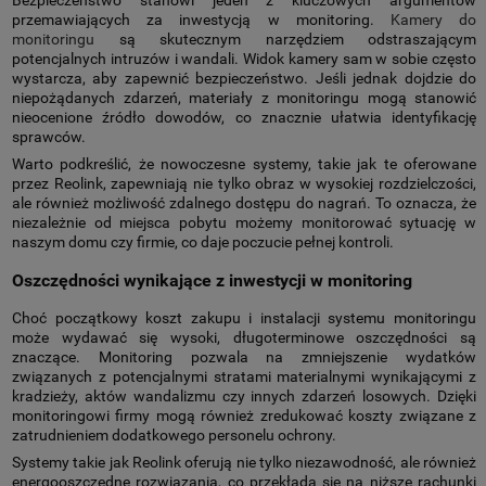
Bezpieczeństwo stanowi jeden z kluczowych argumentów
przemawiających za inwestycją w monitoring.
Kamery do
monitoringu
są skutecznym narzędziem odstraszającym
potencjalnych intruzów i wandali. Widok kamery sam w sobie często
wystarcza, aby zapewnić bezpieczeństwo. Jeśli jednak dojdzie do
niepożądanych zdarzeń, materiały z monitoringu mogą stanowić
nieocenione źródło dowodów, co znacznie ułatwia identyfikację
sprawców.
Warto podkreślić, że nowoczesne systemy, takie jak te oferowane
przez Reolink, zapewniają nie tylko obraz w wysokiej rozdzielczości,
ale również możliwość zdalnego dostępu do nagrań. To oznacza, że
niezależnie od miejsca pobytu możemy monitorować sytuację w
naszym domu czy firmie, co daje poczucie pełnej kontroli.
Oszczędności wynikające z inwestycji w monitoring
Choć początkowy koszt zakupu i instalacji systemu monitoringu
może wydawać się wysoki, długoterminowe oszczędności są
znaczące. Monitoring pozwala na zmniejszenie wydatków
związanych z potencjalnymi stratami materialnymi wynikającymi z
kradzieży, aktów wandalizmu czy innych zdarzeń losowych. Dzięki
monitoringowi firmy mogą również zredukować koszty związane z
zatrudnieniem dodatkowego personelu ochrony.
Systemy takie jak Reolink oferują nie tylko niezawodność, ale również
energooszczędne rozwiązania, co przekłada się na niższe rachunki