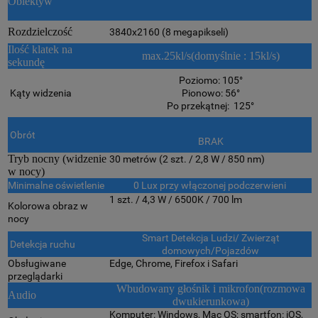
Obiektyw
Rozdzielczość
3840x2160 (8 megapikseli)
Ilość klatek na
max.25kl/s(domyślnie : 15kl/s)
sekundę
Poziomo: 105°
Kąty widzenia
Pionowo: 56°
Po przekątnej: 125°
Obrót
BRAK
Tryb nocny (widzenie
30 metrów (2 szt. / 2,8 W / 850 nm)
w nocy)
Minimalne oświetlenie
0 Lux przy włączonej podczerwieni
1 szt. / 4,3 W / 6500K / 700 lm
Kolorowa obraz w
nocy
Smart Detekcja Ludzi/ Zwierząt
Detekcja ruchu
domowych/Pojazdów
Obsługiwane
Edge, Chrome, Firefox i Safari
przeglądarki
Wbudowany głośnik i mikrofon(rozmowa
Audio
dwukierunkowa)
Komputer: Windows, Mac OS; smartfon: iOS,