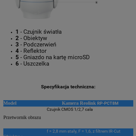
1
- Czujnik światła
2
- Obiektyw
3
- Podczerwień
4
- Reflektor
5
- Gniazdo na kartę microSD
6
- Uszczelka
Specyfikacja techniczna:
Model
Kamera Reolink
RP-PCT8M
Czujnik CMOS 1/2,7 cala
Przetwornik obrazu
f = 2,8 mm stały, F = 1,6, z filtrem IR-Cut