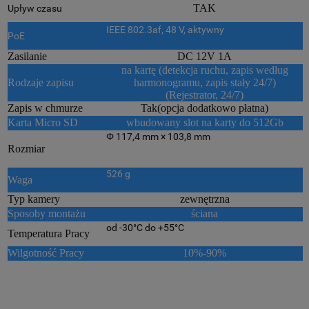
TAK
Upływ czasu
IEEE 802.3af, 48 V, aktywny
PoE
Zasilanie
DC 12V 1A
na kartę (detekcja ruchu, zapis według
Rodzaje zapisu
harmonogramu, zapis stały 24/7)
(Rejestrator, 24/7)
Zapis w chmurze
Tak(opcja dodatkowo płatna)
Karta Micro SD
wbudowany slot na karty do 512Gb
Φ 117,4 mm × 103,8 mm
Rozmiar
526 g
Waga
Typ kamery
zewnętrzna
Sposoby montażu
ściana
od -30°C do +55°C
Temperatura Pracy
Wilgotność Pracy
10%-90%