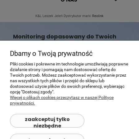
K&L Leszek Jeleń Dystrybutor marki
Reolink
Monitoring dopasowany do Twoich
potrzeb
Dbamy o Twoją prywatność
Nie wiesz, która kamera Reolink będzie najlepszym
wyborem?
Pomożemy dobrać rozwiązanie dopasowane do Twojego
Pliki cookies i pokrewne im technologie umożliwiają poprawne
domu, posesji lub firmy.
działanie strony i pomagają nam dostosować ofertę do
Twoich potrzeb. Możesz zaakceptować wykorzystanie przez
Skontaktuj się z nami
nas wszystkich tych plików i przejść do sklepu lub
dostosować użycie plików do swoich preferencji, wybierając
opcję "Dostosuj zgody".
Więcej o plikach cookies przeczytasz w naszej Polityce
prywatności.
zaakceptuj tylko
niezbędne