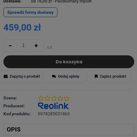
Dostawa:
od 16,00 zł
- Paczkomaty Inpost
Sprawdź formy dostawy
459,00 zł
-
+
szt.
Do koszyka
Zapytaj o produkt
Dodaj opinię
Zapisz produkt
Ocena:
Producent:
Kod produktu:
6978285031863
OPIS