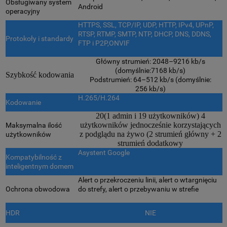
Obsługiwany system
Android
operacyjny
HTTPS, SSL, TCP/IP, UDP, HTTP, IPv4, UPnP,
RTSP, RTMP, SMTP, NTP, DHCP, DNS, DDNS,
Protokoły i standardy
FTP i P2P,ONVIF
Główny strumień: 2048–9216 kb/s
(domyślnie:7168 kb/s)
Szybkość kodowania
Podstrumień: 64–512 kb/s (domyślnie:
256 kb/s)
H.265/H.264
Kodowanie
20(1 admin i 19 użytkowników) 4
użytkowników jednocześnie korzystających
Maksymalna ilość
z podglądu na żywo (2 strumień główny + 2
użytkowników
strumień dodatkowy
Asystent Google
Kompatybilność z
inteligentnym domem
Alert o przekroczeniu linii, alert o wtargnięciu
Ochrona obwodowa
do strefy, alert o przebywaniu w strefie
HDR
NIE