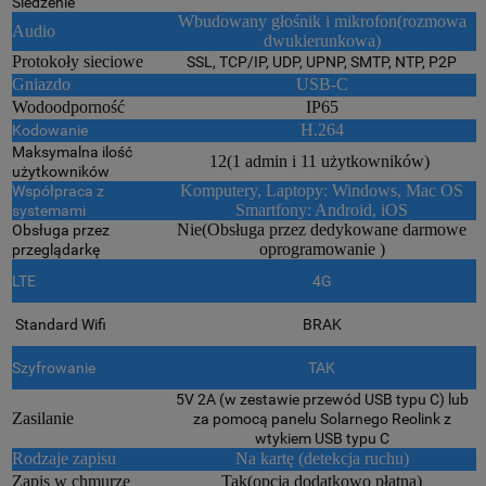
Śledzenie
Wbudowany głośnik i mikrofon(rozmowa
Audio
dwukierunkowa)
Protokoły sieciowe
SSL, TCP/IP, UDP, UPNP, SMTP, NTP, P2P
Gniazdo
USB-C
Wodoodporność
IP65
H.264
Kodowanie
Maksymalna ilość
12(1 admin i 11 użytkowników)
użytkowników
Komputery, Laptopy: Windows, Mac OS
Współpraca z
Smartfony: Android, iOS
systemami
Nie(Obsługa przez dedykowane darmowe
Obsługa przez
oprogramowanie )
przeglądarkę
LTE
4G
Standard Wifi
BRAK
Szyfrowanie
TAK
5V 2A (w zestawie przewód USB typu C) lub
Zasilanie
za pomocą panelu Solarnego Reolink z
wtykiem USB typu C
Rodzaje zapisu
Na kartę (detekcja ruchu)
Zapis w chmurze
Tak(opcja dodatkowo płatna)