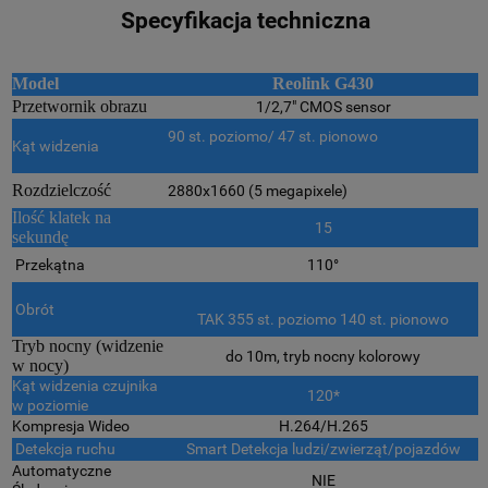
Specyfikacja techniczna
Model
Reolink G430
Przetwornik obrazu
1/2,7" CMOS sensor
90 st. poziomo/ 47 st. pionowo
Kąt widzenia
Rozdzielczość
2880x1660 (5 megapixele)
Ilość klatek na
15
sekundę
Przekątna
110°
Obrót
TAK 355 st. poziomo 140 st. pionowo
Tryb nocny (widzenie
do 10m, tryb nocny kolorowy
w nocy)
Kąt widzenia czujnika
120*
w poziomie
Kompresja Wideo
H.264/H.265
Detekcja ruchu
Smart Detekcja ludzi/zwierząt/pojazdów
Automatyczne
NIE