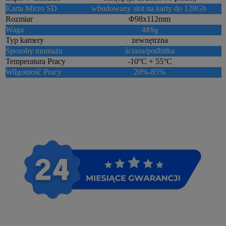
Karta Micro SD
wbudowany slot na karty do 128Gb
Rozmiar
Φ98x112mm
Waga
485g
Typ kamery
zewnętrzna
Sposoby montażu
ściana/podbitka
Temperatura Pracy
-10°C + 55°C
Wilgotność Pracy
20%-85%