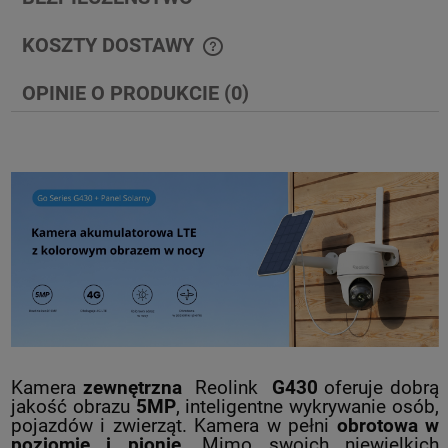
KOSZTY DOSTAWY
CENA NIE ZAWIERA EWENTUALNYCH KOSZTÓW PŁATNOŚCI
OPINIE O PRODUKCIE (0)
Kamera
zewnętrzna
Reolink
G430
oferuje dobrą
jakość obrazu
5
MP
, inteligentne wykrywanie osób,
pojazdów i zwierząt. Kamera w pełni
obrotowa w
poziomie i pionie
. Mimo swoich niewielkich