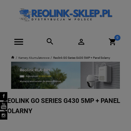
Kamery Akumulatorowe
Reolink GO Series G430 5MP + Panel Solarny
REOLINK GO SERIES G430 5MP + PANEL
SOLARNY