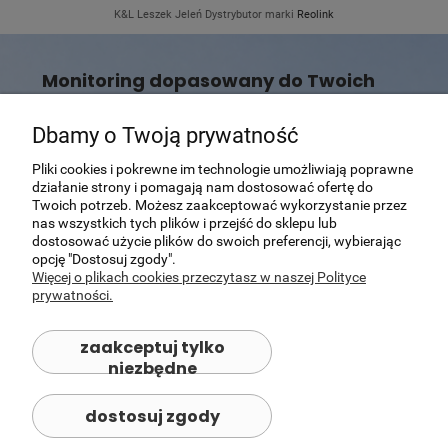
K&L Leszek Jeleń Dystrybutor marki
Reolink
Monitoring dopasowany do Twoich
potrzeb
Dbamy o Twoją prywatność
Nie wiesz, która kamera Reolink będzie najlepszym
wyborem?
Pomożemy dobrać rozwiązanie dopasowane do Twojego
Pliki cookies i pokrewne im technologie umożliwiają poprawne
domu, posesji lub firmy.
działanie strony i pomagają nam dostosować ofertę do
Twoich potrzeb. Możesz zaakceptować wykorzystanie przez
Skontaktuj się z nami
nas wszystkich tych plików i przejść do sklepu lub
dostosować użycie plików do swoich preferencji, wybierając
opcję "Dostosuj zgody".
Więcej o plikach cookies przeczytasz w naszej Polityce
prywatności.
zaakceptuj tylko
niezbędne
dostosuj zgody